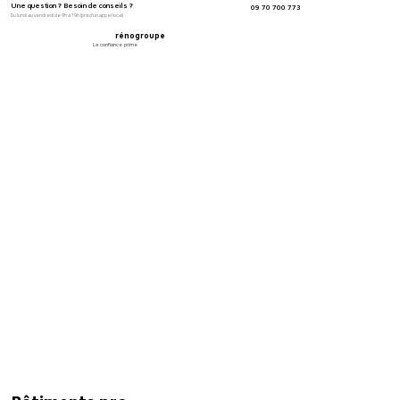
Une question ? Besoin de conseils ?
09 70 700 773
Du lundi au vendredi de 9h à 19h (prix d'un appel local)
rénogroupe
La confiance prime