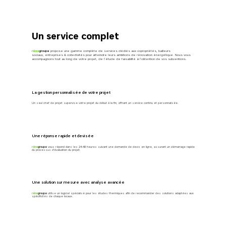
Un service complet
réno
groupe
propose une gamme complète de services dédiés aux copropriétés, bailleurs
sociaux, entreprises & collectivités pour atteindre leurs ambitions de rénovation énergétique. Nous vous
accompagnons tout au long de votre projet, de l’étude de faisabilité à l’obtention de vos subventions.
La gestion personnalisée de votre projet
Un seul chef de projet supervise votre projet du début à la fin, offrant un service continu et personnalisée.
Une réponse rapide et devisée
réno
groupe
vous répond dans les 24-48 heures suivant une demande de devis en ligne, assurant un démarrage rapide
du processus d'évaluation du projet.
Une solution sur mesure avec analyse avancée
réno
groupe
utilise un logiciel spécialisé pour les études thermiques afin de recommander des solutions adaptées aux
spécificités de chaque locaux.