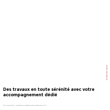
Tous l
avanta
à
connaî
Des travaux en toute sérénité avec votre
accompagnement dédié
Nos conseillers spécialisés guident votre projet de A à Z.