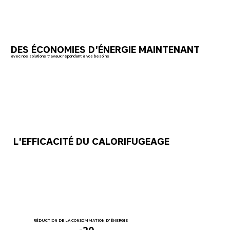
DES ÉCONOMIES D'ÉNERGIE MAINTENANT
avec nos solutions travaux répondant à vos besoins
L'EFFICACITÉ DU CALORIFUGEAGE
RÉDUCTION DE LA CONSOMMATION D'ÉNERGIE