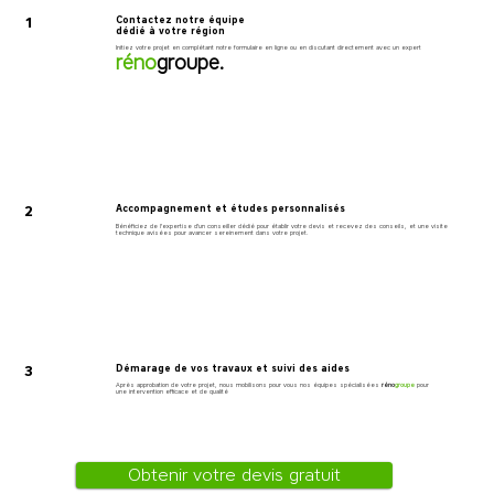
1
Contactez notre équipe
dédié à votre région
Initiez votre projet en complétant notre formulaire en ligne ou en discutant directement avec un expert
réno
groupe.
2
Accompagnement et études personnalisés
Bénéficiez de l'expertise d'un conseiller dédié pour établir votre devis et recevez des conseils, et une visite
technique avisées pour avancer sereinement dans votre projet.
3
Démarage de vos travaux et suivi des aides
Après approbation de votre projet, nous mobilisons pour vous nos équipes spécialisées
réno
groupe
pour
une intervention efficace et de qualité
Obtenir votre devis gratuit