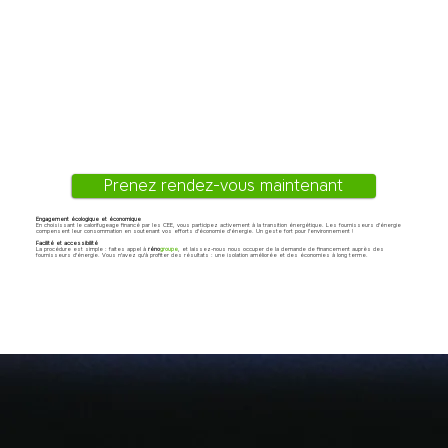
Prenez rendez-vous maintenant
Engagement écologique et économique
En choisissant le calorifugeage financé par les CEE, vous participez activement à la transition énergétique. Les fournisseurs d'énergie
compensent leur consommation en soutenant vos efforts d'économie d'énergie. Un geste fort pour l'environnement !
Facilité et accessibilité
La procédure est simple : faites appel à
réno
groupe
, et laissez-nous nous occuper de la demande de financement auprès des
fournisseurs d'énergie. Vous n'avez qu'à profiter des résultats : une isolation améliorée et des économies à long terme.