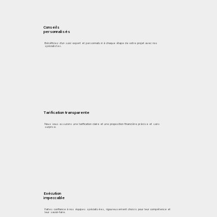
Conseils
personnalisés
Bénéficiez d'un suivi expert et personnalisé à chaque étape de votre projet avec nos
spécialistes.
Tarification transparente
Nous vous assurons une tarification claire et une proposition financière précise et sans
surprise.
Exécution
impeccable
Faites confiance à nos équipes spécialisées, rigoureusement choisis pour leur compétence et
leur savoir-faire.