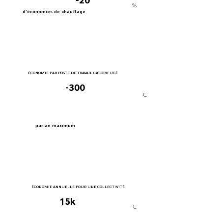
-20
%
d'économies de chauffage
ÉCONOMIE PAR POSTE DE TRAVAIL CALORIFUGÉ
-300
€
par an maximum
ÉCONOMIE ANNUELLE POUR UNE COLLECTIVITÉ
15k
€