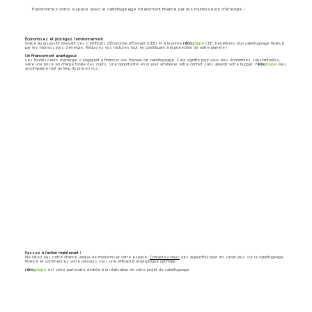
Transformez votre espace avec le calorifugeage totalement financé par les fournisseurs d'énergie !
Économisez et protégez l'environnement
Grâce au dispositif innovant des Certificats d'Économie d'Énergie (CEE) et à la prime
réno
groupe
CEE, bénéficiez d'un calorifugeage financé
par les fournisseurs d'énergie. Réduisez vos factures tout en contribuant à la protection de notre planète !
Un financement avantageux
Les fournisseurs d'énergie s'engagent à financer vos travaux de calorifugeage. Cela signifie pour vous des économies substantielles,
voire une prise en charge totale des coûts. Une opportunité en or pour améliorer votre confort sans alourdir votre budget.
réno
groupe
vous
accompagne tout au long du processus.
Passez à l'action maintenant !
Ne ratez pas cette chance unique de moderniser votre espace.
Contactez-nous
dès aujourd'hui pour en savoir plus sur le calorifugeage
financé et commencez votre parcours vers une efficacité énergétique optimale.
réno
groupe
est votre partenaire dédiée à la réalisation de votre projet de calorifugeage