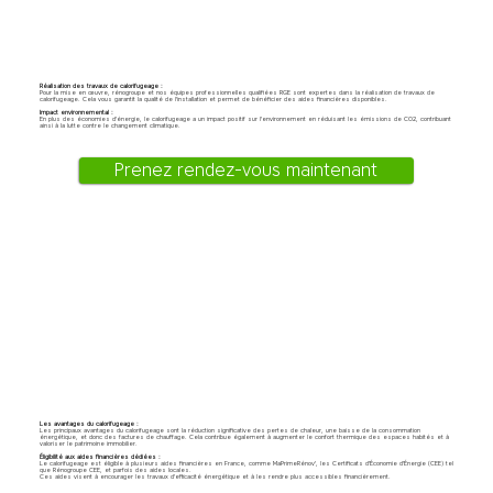
​Réalisation des travaux de calorifugeage :
Pour la mise en œuvre, rénogroupe et nos équipes professionnelles qualifiées RGE sont expertes dans la réalisation de travaux de
calorifugeage. Cela vous garantit la qualité de l'installation et permet de bénéficier des aides financières disponibles.
Impact environnemental :
En plus des économies d'énergie, le calorifugeage a un impact positif sur l'environnement en réduisant les émissions de CO2, contribuant
ainsi à la lutte contre le changement climatique.
Prenez rendez-vous maintenant
Les avantages du calorifugeage :
Les principaux avantages du calorifugeage sont la réduction significative des pertes de chaleur, une baisse de la consommation
énergétique, et donc des factures de chauffage. Cela contribue également à augmenter le confort thermique des espaces habités et à
valoriser le patrimoine immobilier.
Éligibilité aux aides financières dédiées :
Le calorifugeage est éligible à plusieurs aides financières en France, comme MaPrimeRénov', les Certificats d'Économie d'Énergie (CEE) tel
que Rénogroupe CEE, et parfois des aides locales.
Ces aides visent à encourager les travaux d'efficacité énergétique et à les rendre plus accessibles financièrement.