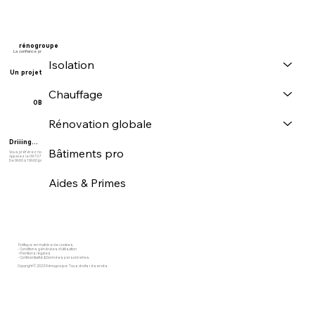
rénogroupe
La confiance prime
Isolation
Un projet ?
Chauffage
OBTENIR UN DEVIS
Rénovation globale
Driiing...
Bâtiments pro
Vous préférez nous joindre ? ​
Appelez le
09 70 700 773
De 9h00 à 19h00 (prix d'un appel local)
Aides & Primes
Politique en matière de cookies
-
Conditions générales d'utilisation
-
Mentions légales
-
Confidentialité & Données personnelles
Copyright © 2023 Rénogroupe. Tous droits réservés.