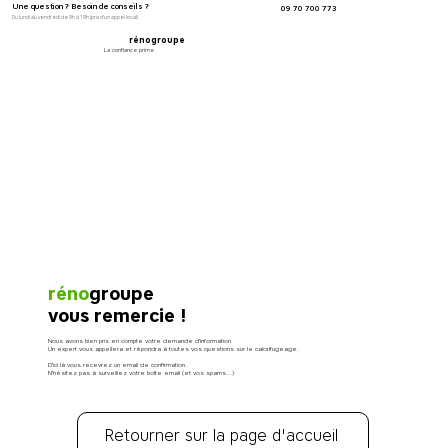
Une question ? Besoin de conseils ?
09 70 700 773
Du lundi au vendredi de 9h à 19h (prix d'un appel local)
rénogroupe
La confiance prime
réno
groupe
vous remercie !
Nous avons bien pris en compte votre demande d'information.
Un expert vous appellera et répondra à toutes vos questions sur le calorifugeage.
D'ici là vous recevrez un email de confirmation.
N'hésitez pas à surveillez votre boîte email (et vos spams...)
Retourner sur la page d'accueil