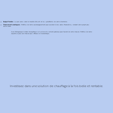
Budget flexible :
Le prix varie selon le modèle d'insert et les spécificités de votre cheminée.
Financement avantageux :
Profitez de notre accompagnement pour accéder à des aides financières, rendant votre projet plus
accessible.
Avec Rénogroupe le bilan énergétique est un investissement judicieux pour l'avenir de votre maison. Profitez de notre
expertise pour une maison plus efficace et économique.
Investissez dans une solution de chauffage à la fois belle et rentable.