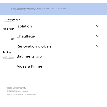
Politique en matière de cookies -
Mentions légales
-
Confidentialité & Données personnelles
Copyright © 2023 Rénogroupe. Tous droits réservés.
rénogroupe
La confiance prime
Isolation
Un projet ?
Chauffage
OBTENIR UN DEVIS
Rénovation globale
Driiing...
Bâtiments pro
Vous préférez nous joindre ? ​
Appelez le
09 70 700 773
De 9h00 à 19h00 (prix d'un appel local)
Aides & Primes
Politique en matière de cookies
-
Conditions générales d'utilisation
-
Mentions légales
-
Confidentialité & Données personnelles
Copyright © 2023 Rénogroupe. Tous droits réservés.