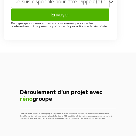
Envoyer
Rénogroupe stockera et traitera vos données personnelles 
conformément à la présente politique de protection de la vie privée.
Déroulement d'un projet avec
réno
groupe
Confiez votre projet à Rénogroupe, le partenaire de confiance pour vos travaux d'éco-rénovation.
Bénéficiez de notre réseau national d'artisans RGE qualifiés et de notre accompagnement dédié à
chaque étape. Prenez rendez-vous et concrétisez votre vision d'un foyer éco-responsable !