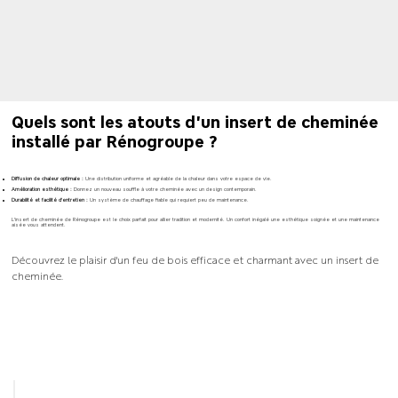
Quels sont les atouts d'un insert de cheminée
installé par Rénogroupe ?
Diffusion de chaleur optimale :
Une distribution uniforme et agréable de la chaleur dans votre espace de vie.
Amélioration esthétique :
Donnez un nouveau souffle à votre cheminée avec un design contemporain.
Durabilité et facilité d'entretien :
Un système de chauffage fiable qui requiert peu de maintenance.
L'insert de cheminée de Rénogroupe est le choix parfait pour allier tradition et modernité. Un confort inégalé une esthétique soignée et une maintenance
aisée vous attendent.
Découvrez le plaisir d'un feu de bois efficace et charmant avec un insert de
cheminée.