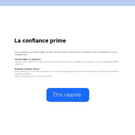
La confiance prime
Des réalisations de haute qualité par des artisans réputés Chez Réneo, l'excellence de vos travaux est notre
engagement.
Artisans fiables et éprouvés :
Chaque professionnel est rigoureusement sélectionné pour sa solvabilité, sa réputation et ses certifications RGE*
validées.
Évaluation technique offerte :
Nous offrons une inspection technique sans frais pour garantir que le projet est réalisable et ajusté aux spécificités
de votre domicile.
*RGE : Reconnu Garant de l'Environnement
Être rappelé