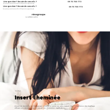
Une question ? Besoin de conseils ?
09 70 700 773
Du lundi au vendredi de 9h à 19h (prix d'un appel local)
Une question ? Besoin de conseils ?
09 70 700 773
Du lundi au vendredi de 9h à 19h (prix d'un appel local)
rénogroupe
La confiance prime
Chauffage
Insert cheminée
L'insert de cheminée de Rénogroupe redéfinit le confort de votre maison. Vivez l'expérience d'un chauffage
efficace et esthétique tout en faisant des économies significatives.