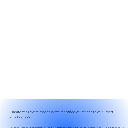
Transformez votre espace avec l'élégance et l'efficacité d'un insert
de cheminée.
L'insert de cheminée de Rénogroupe redéfinit le confort de votre maison. Vivez l'expérience d'un chauffage efficace et esthétique