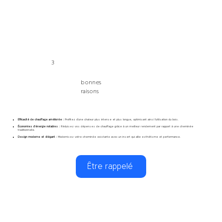
3
bonnes
raisons
Efficacité de chauffage améliorée :
Profitez d'une chaleur plus intense et plus longue, optimisant ainsi l'utilisation du bois.
Économies d'énergie notables :
Réduisez vos dépenses de chauffage grâce à un meilleur rendement par rapport à une cheminée
traditionnelle.
Design moderne et élégant :
Modernisez votre cheminée existante avec un insert qui allie esthétisme et performance.
Être rappelé